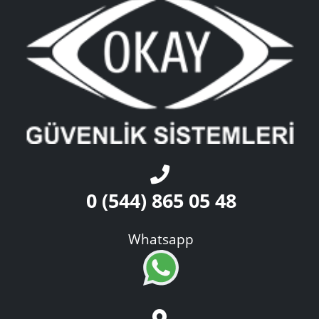
Ok
0 (544) 865 05 48
Whatsapp