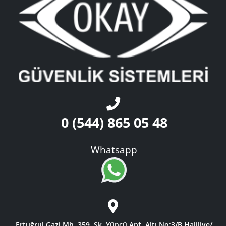
0 (544) 865 05 48
Whatsapp
Ertuğrul Gazi Mh. 359. Sk. Yüncü Apt. Altı No:3/B Haliliye/