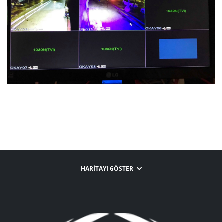
HARITAYI GÖSTER
Ok