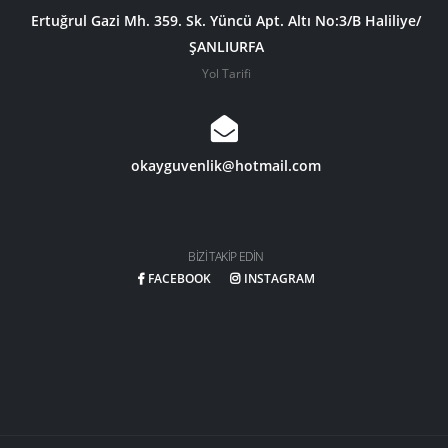
Ertuğrul Gazi Mh. 359. Sk. Yüncü Apt. Altı No:3/B Haliliye/
ŞANLIURFA
Yol Tarifi
okayguvenlik@hotmail.com
BIZI TAKIP EDIN
FACEBOOK
INSTAGRAM