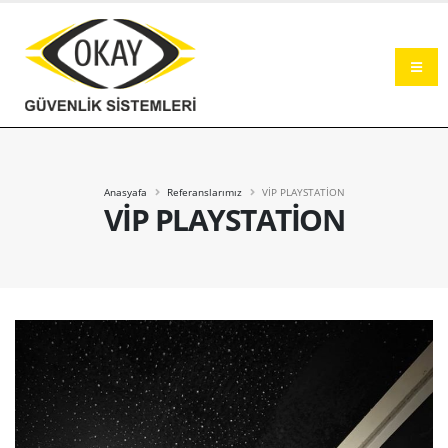
Okay Güvenlik Sistemleri Şanlıurfa
Anasyafa
Referanslarımız
VİP PLAYSTATİON
VİP PLAYSTATİON