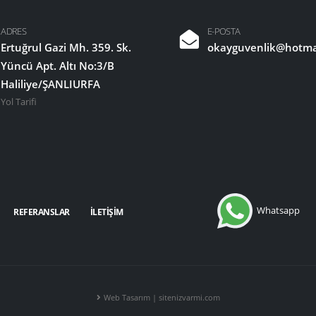
ADRES
E-POSTA
k Sistemleri Şanlıurfa
Ertuğrul Gazi Mh. 359. Sk.
okayguvenlik@hotma
Yüncü Apt. Altı No:3/B
Haliliye/ŞANLIURFA
Yol Tarifi
Whatsapp
REFERANSLAR
İLETİŞİM
Web Tasarım | sitenizvarmi.com