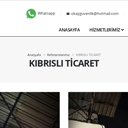
leri Şanlıurfa
Whatsapp
okayguvenlik@hotmail.com
ANASAYFA
HİZMETLERİMİZ
Anasyafa
Referanslarımız
KIBRISLI TİCARET
KIBRISLI TİCARET