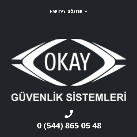
HARITAYI GÖSTER
Ok
0 (544) 865 05 48