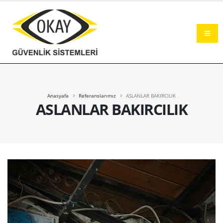
Okay Güvenlik Sistemleri Şanlıurfa
Anasyafa
Referanslarımız
ASLANLAR BAKIRCILIK
ASLANLAR BAKIRCILIK